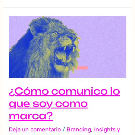
¿Cómo
comunico
lo
que
soy
como
marca?
¿Cómo comunico lo
que soy como
marca?
Deja un comentario
/
Branding
,
Insights y