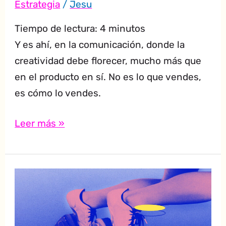
Estrategia
/
Jesu
Tiempo de lectura:
4
minutos
Y es ahí, en la comunicación, donde la
creatividad debe florecer, mucho más que
en el producto en sí. No es lo que vendes,
es cómo lo vendes.
Leer más »
¿Por
qué
las
agencias