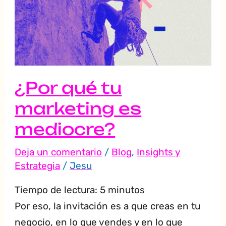
tu
marketing
es
mediocre?
¿Por qué tu
marketing es
mediocre?
Deja un comentario
/
Blog
,
Insights y
Estrategia
/
Jesu
Tiempo de lectura:
5
minutos
Por eso, la invitación es a que creas en tu
negocio, en lo que vendes y en lo que