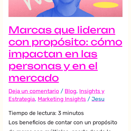
cómo
impactan
en
Marcas que lideran
las
con propósito: cómo
personas
impactan en las
y
en
personas y en el
el
mercado
mercado
Deja un comentario
/
Blog
,
Insights y
Estrategia
,
Marketing Insights
/
Jesu
Tiempo de lectura:
3
minutos
Los beneficios de contar con un propósito