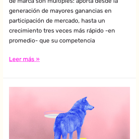
de marca son múltiples: aporta desde la
generación de mayores ganancias en
participación de mercado, hasta un
crecimiento tres veces más rápido -en
promedio- que su competencia
Leer más »
Los
resultados
de
un
buen