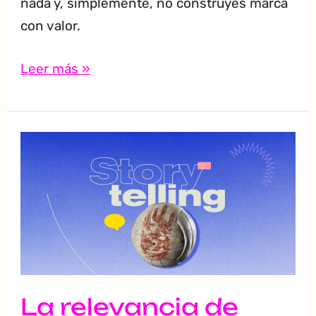
nada y, simplemente, no construyes marca
con valor.
Leer más »
La
relevancia
de
construir
buenas
historias
La relevancia de