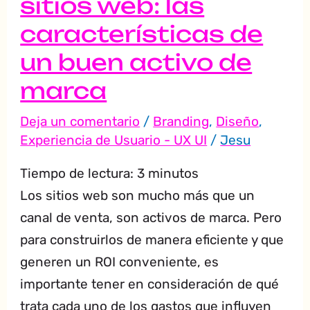
sitios web: las
activo
características de
de
marca
un buen activo de
marca
Deja un comentario
/
Branding
,
Diseño
,
Experiencia de Usuario - UX UI
/
Jesu
Tiempo de lectura:
3
minutos
Los sitios web son mucho más que un
canal de venta, son activos de marca. Pero
para construirlos de manera eficiente y que
generen un ROI conveniente, es
importante tener en consideración de qué
trata cada uno de los gastos que influyen