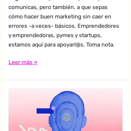
comunicas, pero también, a que sepas
cómo hacer buen marketing sin caer en
errores -a veces- básicos. Emprendedores
y emprendedoras, pymes y startups,
estamos aquí para apoyarl@s. Toma nota.
Leer más »
Marcas
que
lideran
con
propósito: