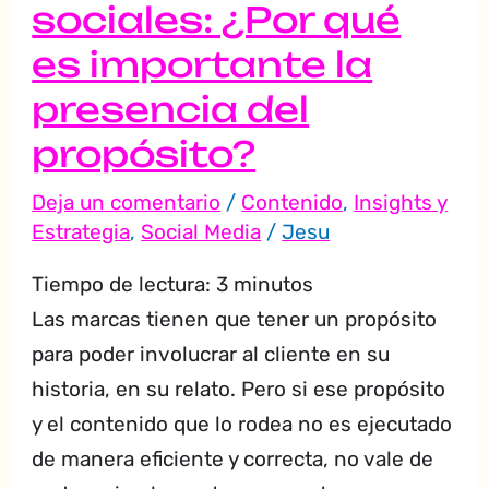
sociales: ¿Por qué
presencia
es importante la
del
propósito?
presencia del
propósito?
Deja un comentario
/
Contenido
,
Insights y
Estrategia
,
Social Media
/
Jesu
Tiempo de lectura:
3
minutos
Las marcas tienen que tener un propósito
para poder involucrar al cliente en su
historia, en su relato. Pero si ese propósito
y el contenido que lo rodea no es ejecutado
de manera eficiente y correcta, no vale de