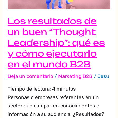
“Thought
Leadership”:
qué
Los resultados de
es
un buen “Thought
y
Leadership”: qué es
cómo
ejecutarlo
y cómo ejecutarlo
en
en el mundo B2B
el
Deja un comentario
/
Marketing B2B
/
Jesu
mundo
B2B
Tiempo de lectura:
4
minutos
Personas o empresas referentes en un
sector que comparten conocimientos e
información a su audiencia. ¿Resultados?