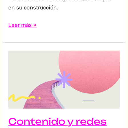
en su construcción.
Leer más »
Contenido
y
redes
sociales:
¿Por
qué
es
importante
Contenido y redes
la