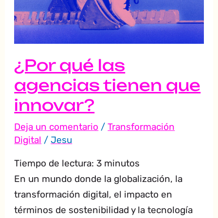
tienen
que
innovar?
¿Por qué las
agencias tienen que
innovar?
Deja un comentario
/
Transformación
Digital
/
Jesu
Tiempo de lectura:
3
minutos
En un mundo donde la globalización, la
transformación digital, el impacto en
términos de sostenibilidad y la tecnología