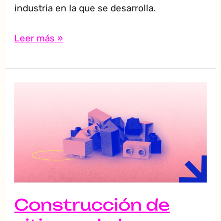
industria en la que se desarrolla.
Leer más »
Construcción
de
sitios
web:
las
características
de
un
Construcción de
buen