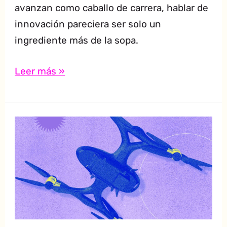
avanzan como caballo de carrera, hablar de
innovación pareciera ser solo un
ingrediente más de la sopa.
Leer más »
La
relevancia
de
las
estrategias
digitales
en