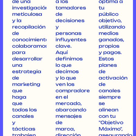
de una
a los
óptima a
investigación
tomadores
tu
meticulosa
de
público
y la
decisiones
objetivo,
recopilación
y
utilizando
de
personas
medios
conocimientos,
influyentes
ganados,
colaboramos
clave.
propios
para
Aquí
y pagos.
desarrollar
definimos
Estos
una
lo que
planes
estrategia
decimos
de
de
y lo que
activación
marketing
ven los
de
que
compradores
canales
haga
en el
siempre
que
mercado,
se
todos los
abarcando
alinean
canales
mensajes
con tu
y
de
"Objetivo
tácticas
marca,
Máximo",
trabajen
dirección
asegurando