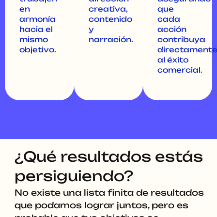
en
creativa,
que
armonía
contenido
cada
hacia el
y
acción
mismo
narración.
contribuya
objetivo.
directament
al éxito
comercial.
¿Qué resultados estás
persiguiendo?
No existe una lista finita de resultados
que podamos lograr juntos, pero es