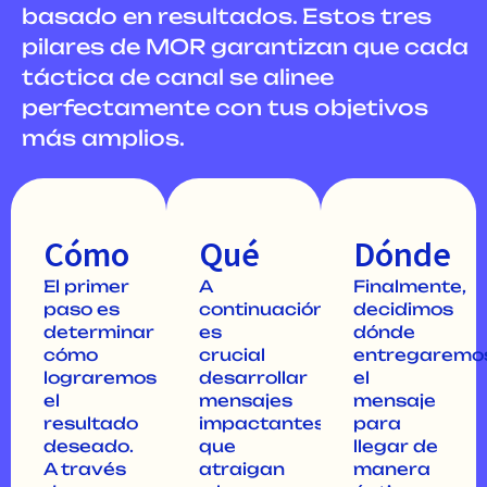
basado en resultados. Estos tres
pilares de MOR garantizan que cada
táctica de canal se alinee
perfectamente con tus objetivos
más amplios.
Cómo
Qué
Dónde
El primer
A
Finalmente,
paso es
continuación,
decidimos
determinar
es
dónde
cómo
crucial
entregaremo
lograremos
desarrollar
el
el
mensajes
mensaje
resultado
impactantes
para
deseado.
que
llegar de
A través
atraigan
manera