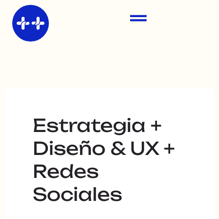
Ir
Buscar
al
por:
contenido
Estrategia +
Diseño & UX +
Redes
Sociales