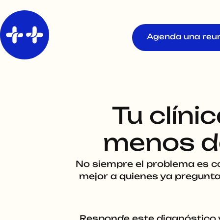
Agenda una reu
Tu clín
menos de
No siempre el problema es c
mejor a quienes ya pregunta
Responde este diagnóstico y