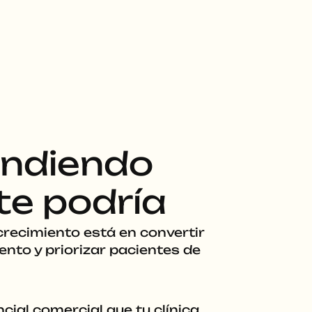
endiendo
te podría
recimiento está en convertir
nto y priorizar pacientes de
ial comercial que tu clínica