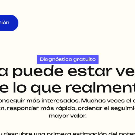
nión
Diagnóstico gratuito
ica puede estar v
 lo que realmen
onseguir más interesados. Muchas veces el c
n, responder más rápido, ordenar el seguimie
mayor valor.
 descubre una primera estimación del potenc